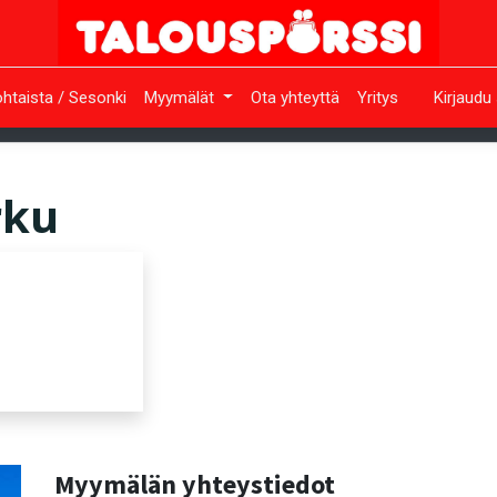
htaista / Sesonki
Myymälät
Ota yhteyttä
Yritys
Kirjaudu
rku
Myymälän yhteystiedot