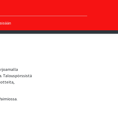
 sisään
arjoamalla
a. Talouspörssistä
uotteita,
Paimiossa.