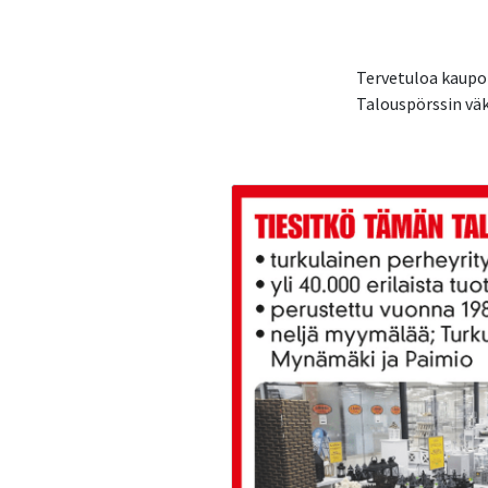
Tervetuloa kaupoi
Talouspörssin väk