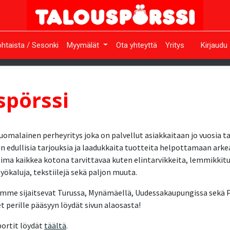
htaista / Sesonki
Myymälät
Ota yhteyttä
Yritys
Kirjaudu
spörssi
uomalainen perheyritys joka on palvellut asiakkaitaan jo vuosia t
äin edullisia tarjouksia ja laadukkaita tuotteita helpottamaan arke
koima kaikkea kotona tarvittavaa kuten elintarvikkeita, lemmikkit
yökaluja, tekstiilejä sekä paljon muuta.
amme sijaitsevat Turussa, Mynämäellä, Uudessakaupungissa sekä 
perille pääsyyn löydät sivun alaosasta!
portit löydät
täältä
.