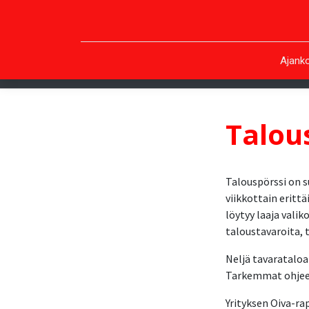
Ajanko
Talou
Talouspörssi on s
viikkottain eritt
löytyy laaja vali
taloustavaroita, t
Neljä tavaratalo
Tarkemmat ohjeet 
Yrityksen Oiva-ra